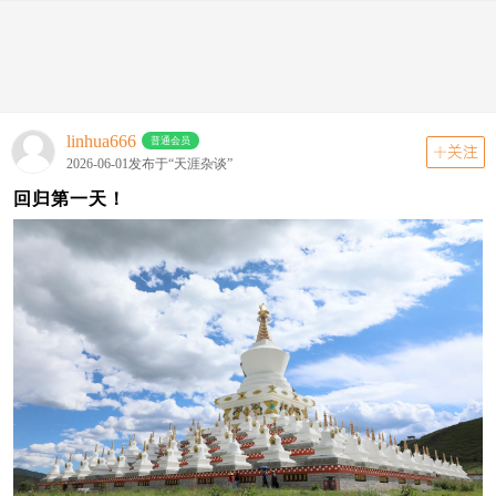
动态
关注
首页
动态
版块
linhua666
普通会员
关注
2026-06-01发布于“天涯杂谈”
回归第一天！