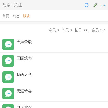
动态
关注
首页
动态
版块
今天
0
昨天
0
帖子
303
会员
634
天涯杂谈
国际观察
我的大学
天涯诗会
电玩游戏