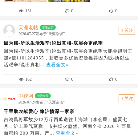
151
0
0
天涯老帖
普通会员
关注
2026-07-27发布于“天涯杂谈”
因为贱-所以生活艰辛!说出真相-底层会更绝望
因为贱-所以生活艰辛!说出真相-底层会更绝望大鹏金翅明王
加v信1101284955，获取更多优质资源推荐因为贱-所以生
活艰辛!说出真相...
查看全文»
162
0
0
中视网
普通会员
关注
2026-07-24发布于“天涯杂谈”
千里助农献爱心 豫沪情深一家亲
吉鸿昌将军故乡12万斤西瓜送往上海滩（李会民）盛夏七
月，沪上暑气蒸腾、市井烟火盎然。河南全省 2026 年西瓜
面积约 300 万亩、产...
查看全文»