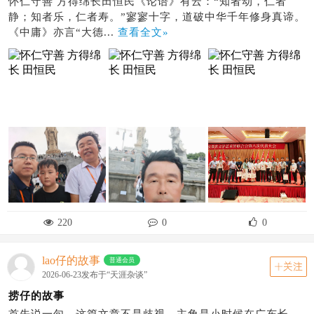
怀仁守善 方得绵长田恒民《论语》有云：“知者动，仁者
静；知者乐，仁者寿。”寥寥十字，道破中华千年修身真谛。
《中庸》亦言“大德...
查看全文»
220
0
0
lao仔的故事
普通会员
关注
2026-06-23发布于“天涯杂谈”
捞仔的故事
首先说一句，这篇文章不是歧视。主角是小时候在广东长