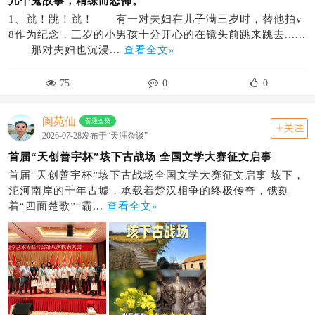
几个鬼故事，精练而恐怖。
1、跳！跳！跳！ 有一对夫妇在儿子满三岁时，替他拍v
8作为纪念，三岁的小男孩十分开心的在镜头前跳来跳去......
那对夫妇也沉浸...
查看全文»
75
0
0
阆苑仙
普通会员
关注
2026-07-28发布于“天涯杂谈”
首届“天创善宇杯”垓下古战场 全国文学大赛征文启事
首届“天创善宇杯”垓下古战场全国文学大赛征文启事 垓下，
沱河南岸的千年古墟，承载着楚汉相争的终极传奇，镌刻
着“四面楚歌”“霸...
查看全文»