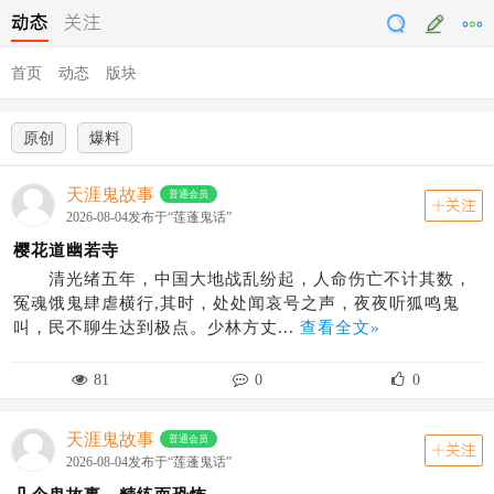
动态
关注
首页
动态
版块
原创
爆料
天涯鬼故事
普通会员
关注
2026-08-04发布于“莲蓬鬼话”
樱花道幽若寺
清光绪五年，中国大地战乱纷起，人命伤亡不计其数，
冤魂饿鬼肆虐横行,其时，处处闻哀号之声，夜夜听狐鸣鬼
叫，民不聊生达到极点。少林方丈...
查看全文»
81
0
0
天涯鬼故事
普通会员
关注
2026-08-04发布于“莲蓬鬼话”