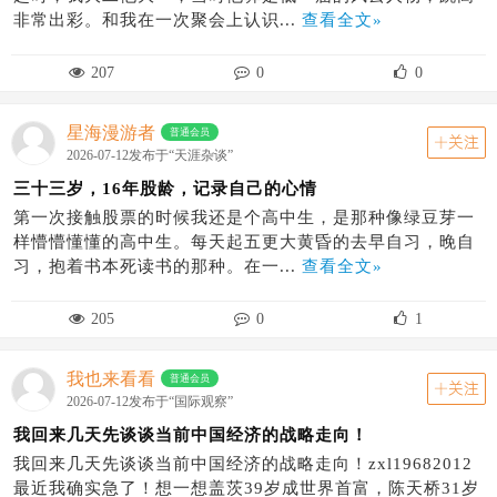
非常出彩。和我在一次聚会上认识...
查看全文»
207
0
0
星海漫游者
普通会员
关注
2026-07-12发布于“天涯杂谈”
三十三岁，16年股龄，记录自己的心情
第一次接触股票的时候我还是个高中生，是那种像绿豆芽一
样懵懵懂懂的高中生。每天起五更大黄昏的去早自习，晚自
习，抱着书本死读书的那种。在一...
查看全文»
205
0
1
我也来看看
普通会员
关注
2026-07-12发布于“国际观察”
我回来几天先谈谈当前中国经济的战略走向！
我回来几天先谈谈当前中国经济的战略走向！zxl19682012
最近我确实急了！想一想盖茨39岁成世界首富，陈天桥31岁