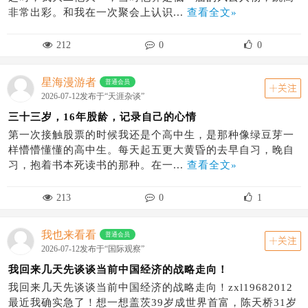
非常出彩。和我在一次聚会上认识...
查看全文»
212
0
0
星海漫游者
普通会员
关注
2026-07-12发布于“天涯杂谈”
三十三岁，16年股龄，记录自己的心情
第一次接触股票的时候我还是个高中生，是那种像绿豆芽一
样懵懵懂懂的高中生。每天起五更大黄昏的去早自习，晚自
习，抱着书本死读书的那种。在一...
查看全文»
213
0
1
我也来看看
普通会员
关注
2026-07-12发布于“国际观察”
我回来几天先谈谈当前中国经济的战略走向！
我回来几天先谈谈当前中国经济的战略走向！zxl19682012
最近我确实急了！想一想盖茨39岁成世界首富，陈天桥31岁