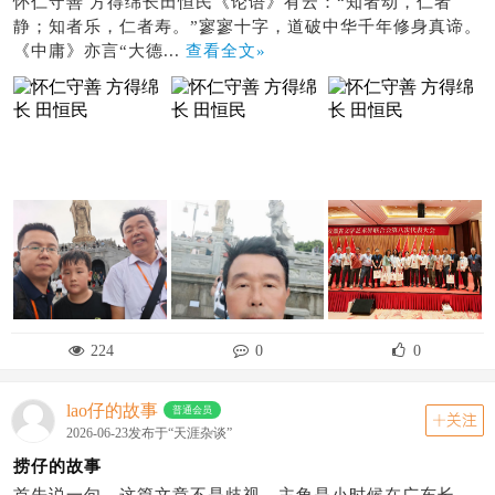
怀仁守善 方得绵长田恒民《论语》有云：“知者动，仁者
静；知者乐，仁者寿。”寥寥十字，道破中华千年修身真谛。
《中庸》亦言“大德...
查看全文»
224
0
0
lao仔的故事
普通会员
关注
2026-06-23发布于“天涯杂谈”
捞仔的故事
首先说一句，这篇文章不是歧视。主角是小时候在广东长