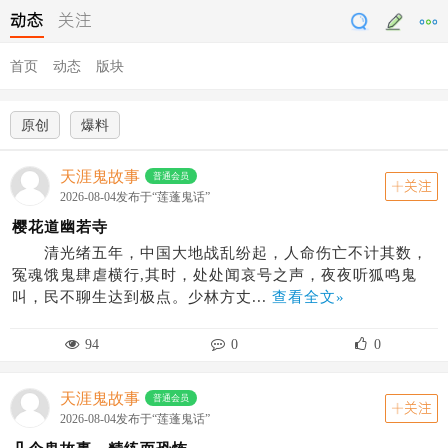
动态
关注
首页
动态
版块
原创
爆料
天涯鬼故事
普通会员
关注
2026-08-04发布于“莲蓬鬼话”
樱花道幽若寺
清光绪五年，中国大地战乱纷起，人命伤亡不计其数，
冤魂饿鬼肆虐横行,其时，处处闻哀号之声，夜夜听狐鸣鬼
叫，民不聊生达到极点。少林方丈...
查看全文»
94
0
0
天涯鬼故事
普通会员
关注
2026-08-04发布于“莲蓬鬼话”