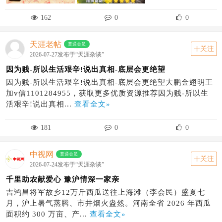
162
0
0
天涯老帖
普通会员
关注
2026-07-27发布于“天涯杂谈”
因为贱-所以生活艰辛!说出真相-底层会更绝望
因为贱-所以生活艰辛!说出真相-底层会更绝望大鹏金翅明王
加v信1101284955，获取更多优质资源推荐因为贱-所以生
活艰辛!说出真相...
查看全文»
181
0
0
中视网
普通会员
关注
2026-07-24发布于“天涯杂谈”
千里助农献爱心 豫沪情深一家亲
吉鸿昌将军故乡12万斤西瓜送往上海滩（李会民）盛夏七
月，沪上暑气蒸腾、市井烟火盎然。河南全省 2026 年西瓜
面积约 300 万亩、产...
查看全文»