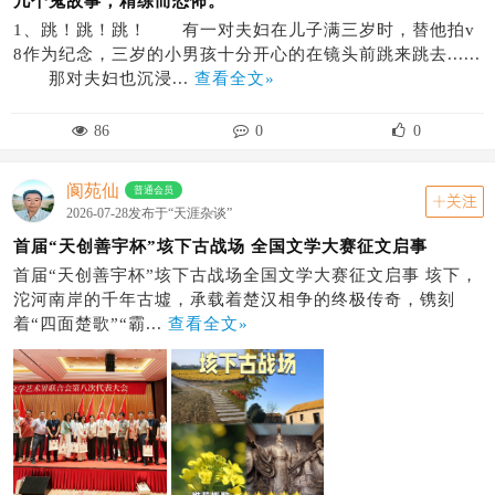
几个鬼故事，精练而恐怖。
1、跳！跳！跳！ 有一对夫妇在儿子满三岁时，替他拍v
8作为纪念，三岁的小男孩十分开心的在镜头前跳来跳去......
那对夫妇也沉浸...
查看全文»
86
0
0
阆苑仙
普通会员
关注
2026-07-28发布于“天涯杂谈”
首届“天创善宇杯”垓下古战场 全国文学大赛征文启事
首届“天创善宇杯”垓下古战场全国文学大赛征文启事 垓下，
沱河南岸的千年古墟，承载着楚汉相争的终极传奇，镌刻
着“四面楚歌”“霸...
查看全文»