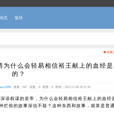
动态
版块
收藏
嘉靖为什么会轻易相信裕王献上的血经
的？
ianya1996
查看：947
回复：0
获赞：
0
时间：2025-11-08 18:31:30
聪明深谙权谋的皇帝，为什么会轻易相信裕王献上的血经
种烂俗的故事深信不疑？这种东西和故事，就算是普