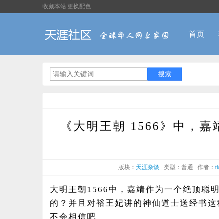
收藏本站
更换配色
首页
《大明王朝 1566》中，
版块：
天涯杂谈
类型：普通
作者：
t
大明王朝1566中，嘉靖作为一个绝顶
的？并且对裕王妃讲的神仙道士送经书这
不会相信吧