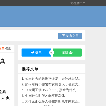
简/繁体中文
发布文章
文章
楼主
登录
注册
or
是真
推荐文章
如果过去的数据不恢复，天涯就是我的一日游
如何看待小鹏发布女机器人，引发大量小红书女性用户公开抗议抵制？
《大明王朝 1566》中，嘉靖为什么会轻易相信裕王献上的血经是真的？
是真
中国什么时候才能实现双休
通人也
为什么那么多人都在判断几年内就会武力统一台湾？