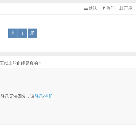
默认
热门
正序
首
1
尾
裕王献上的血经是真的？
未登录无法回复，请
登录
/
注册